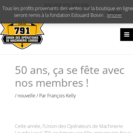
Aller
Tous les profits provenants des ventes sur la boutique en ligne
au
seront remis à la fondation Edouard Boivin .
Ignorer
contenu
50 ans, ça se fête avec
nos membres !
/
nouvelle
/ Par
François Kelly
Cette année, l’Union des Opérateurs de Machinerie
Lourde Local 791 soulignera son 50e anniversaire.Nous