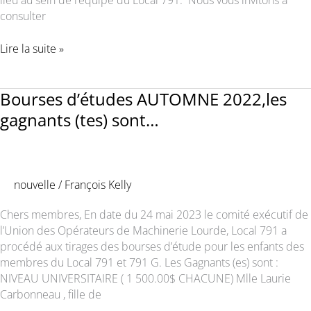
consulter
Changement
Lire la suite »
à
la
direction
Bourses d’études AUTOMNE 2022,les
du
gagnants (tes) sont…
Local
791
nouvelle
/
François Kelly
Chers membres, En date du 24 mai 2023 le comité exécutif de
l’Union des Opérateurs de Machinerie Lourde, Local 791 a
procédé aux tirages des bourses d’étude pour les enfants des
membres du Local 791 et 791 G. Les Gagnants (es) sont :
NIVEAU UNIVERSITAIRE ( 1 500.00$ CHACUNE) Mlle Laurie
Carbonneau , fille de