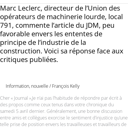
pour
Marc Leclerc, directeur de l’Union des
faire
opérateurs de machinerie lourde, local
la
791, commente l’article du JDM, peu
lumière
favorable envers les ententes de
sur
le
principe de l’industrie de la
vote
construction. Voici sa réponse face aux
de
critiques publiées.
ratification
des
conventions
collectives
au
Information
,
nouvelle
/
François Kelly
Local
Cher « Journal »,Je n’ai pas l’habitude de répondre par écrit à
791
des propos comme ceux tenus dans votre chronique du
samedi 5 avril dernier. Généralement, une bonne discussion
entre amis et collègues exorcise le sentiment d’injustice qu’une
telle prise de position envers les travailleuses et travailleurs de