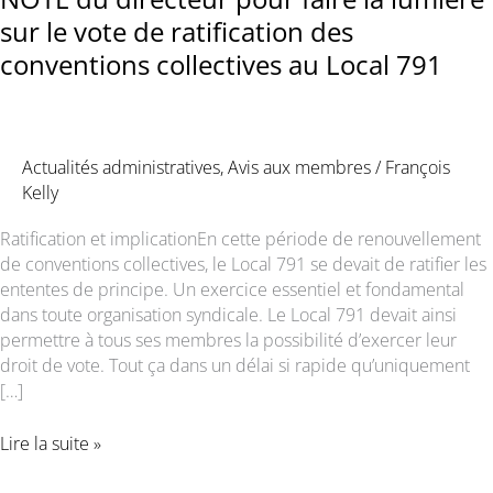
sur le vote de ratification des
conventions collectives au Local 791
Actualités administratives
,
Avis aux membres
/
François
Kelly
Ratification et implicationEn cette période de renouvellement
de conventions collectives, le Local 791 se devait de ratifier les
ententes de principe. Un exercice essentiel et fondamental
dans toute organisation syndicale. Le Local 791 devait ainsi
permettre à tous ses membres la possibilité d’exercer leur
droit de vote. Tout ça dans un délai si rapide qu’uniquement
[…]
NOTE
Lire la suite »
du
directeur