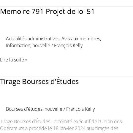
MINISTRE
envers
EN
Memoire 791 Projet de loi 51
les
RÉACTION
ententes
AU
de
PROJET
principe
DE
Actualités administratives
,
Avis aux membres
,
de
LOI
Information
,
nouvelle
/
François Kelly
l’industrie
51
de
Memoire
Lire la suite »
la
791
construction.
Projet
Voici
de
Tirage Bourses d’Études
sa
loi
réponse
51
face
aux
Bourses d'études
,
nouvelle
/
François Kelly
critiques
publiées.
Tirage Bourses d’Études Le comité exécutif de l’Union des
Opérateurs a procédé le 18 janvier 2024 aux tirages des