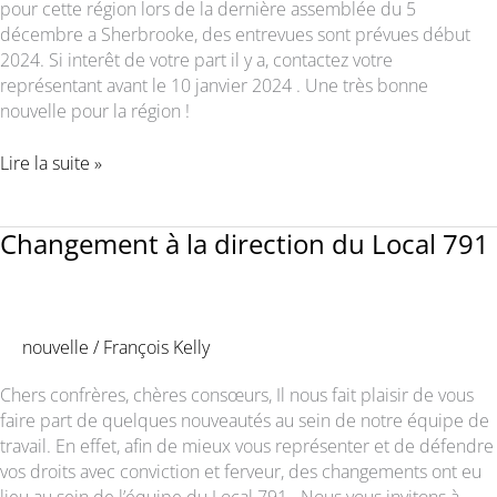
pour cette région lors de la dernière assemblée du 5
décembre a Sherbrooke, des entrevues sont prévues début
2024. Si interêt de votre part il y a, contactez votre
représentant avant le 10 janvier 2024 . Une très bonne
nouvelle pour la région !
Embauche
Lire la suite »
Nouveau
représentant
grande
Changement à la direction du Local 791
région
de
sherbrooke
nouvelle
/
François Kelly
Chers confrères, chères consœurs, Il nous fait plaisir de vous
faire part de quelques nouveautés au sein de notre équipe de
travail. En effet, afin de mieux vous représenter et de défendre
vos droits avec conviction et ferveur, des changements ont eu
lieu au sein de l’équipe du Local 791. Nous vous invitons à