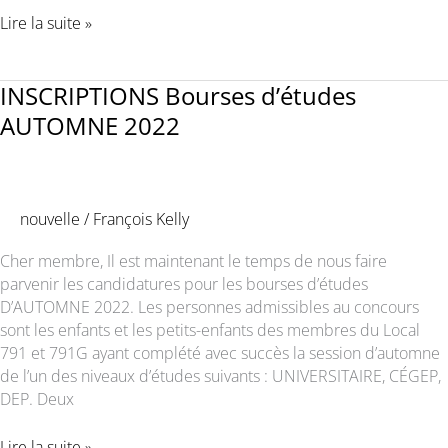
Bourses
Lire la suite »
d’études
AUTOMNE
2022,les
INSCRIPTIONS Bourses d’études
gagnants
AUTOMNE 2022
(tes)
sont…
nouvelle
/
François Kelly
Cher membre, Il est maintenant le temps de nous faire
parvenir les candidatures pour les bourses d’études
D’AUTOMNE 2022. Les personnes admissibles au concours
sont les enfants et les petits-enfants des membres du Local
791 et 791G ayant complété avec succès la session d’automne
de l’un des niveaux d’études suivants : UNIVERSITAIRE, CÉGEP,
DEP. Deux
INSCRIPTIONS
Lire la suite »