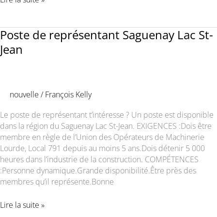
Bourses
d’études
AUTOMNE
Poste de représentant Saguenay Lac St-
2022
Jean
nouvelle
/
François Kelly
Le poste de représentant t’intéresse ? Un poste est disponible
dans la région du Saguenay Lac St-Jean. EXIGENCES :Dois être
membre en règle de l’Union des Opérateurs de Machinerie
Lourde, Local 791 depuis au moins 5 ans.Dois détenir 5 000
heures dans l’industrie de la construction. COMPÉTENCES
:Personne dynamique.Grande disponibilité.Être près des
membres qu’il représente.Bonne
Poste
Lire la suite »
de