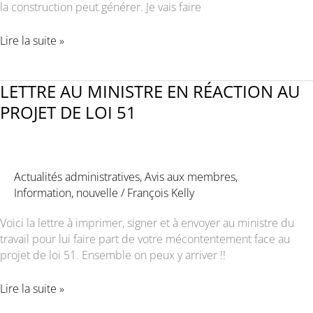
la construction peut générer. Je vais faire
Marc
Lire la suite »
Leclerc,
directeur
de
LETTRE AU MINISTRE EN RÉACTION AU
l’Union
PROJET DE LOI 51
des
opérateurs
de
machinerie
Actualités administratives
,
Avis aux membres
,
lourde,
Information
,
nouvelle
/
François Kelly
local
791,
Voici la lettre à imprimer, signer et à envoyer au ministre du
commente
travail pour lui faire part de votre mécontentement face au
l’article
projet de loi 51. Ensemble on peux y arriver !!
du
JDM,
LETTRE
Lire la suite »
peu
AU
favorable