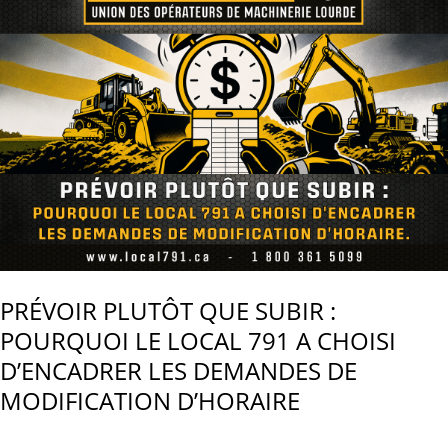
DU
LOCAL
791,
À
LA
SUITE
DE
l’ANNONCE
DE
DÉPART
DU
MINISTRE
DU
PRÉVOIR PLUTÔT QUE SUBIR :
TRAVAIL.
POURQUOI LE LOCAL 791 A CHOISI
D’ENCADRER LES DEMANDES DE
MODIFICATION D’HORAIRE