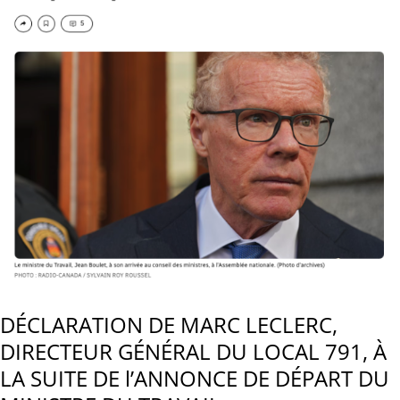
SYNDICALE…
ET
PEUT-
ÊTRE
UNE
REVENDICATION
POUR
L’AVENIR.
DÉCLARATION DE MARC LECLERC,
DIRECTEUR GÉNÉRAL DU LOCAL 791, À
LA SUITE DE l’ANNONCE DE DÉPART DU