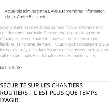
Actualités administratives
,
Avis aux membres
,
Information
/
Marc-André Blanchette
Soyons clairs. Les demandes de modification d’horaire sont
une demande patronale. Bien entendu, votre Union ne se
réjouit pas de cette autre tentative de rendre encore plus
flexibles les horaires de travail. Nous croyons sincèrement que
les horaires négociés dans le cadre de la convention devraient
suffire à bien baliser le déroulement des chantiers. Les
PRÉVOIR
Lire la suite »
PLUTÔT
QUE
SUBIR
SÉCURITÉ SUR LES CHANTIERS
:
ROUTIERS : IL EST PLUS QUE TEMPS
POURQUOI
D’AGIR.
LE
LOCAL