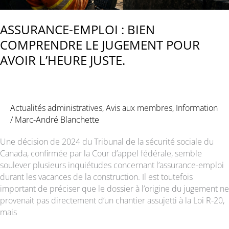
ASSURANCE-EMPLOI : BIEN
COMPRENDRE LE JUGEMENT POUR
AVOIR L’HEURE JUSTE.
Actualités administratives
,
Avis aux membres
,
Information
/
Marc-André Blanchette
Une décision de 2024 du Tribunal de la sécurité sociale du
Canada, confirmée par la Cour d’appel fédérale, semble
soulever plusieurs inquiétudes concernant l’assurance-emploi
durant les vacances de la construction. Il est toutefois
important de préciser que le dossier à l’origine du jugement ne
provenait pas directement d’un chantier assujetti à la Loi R-20,
mais