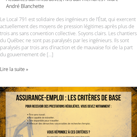
André Blanchette
Le Local 791 est solidaire des ingénieurs de l’État, qui exercent
actuellement des moyens de pression légitimes après plus de
trois ans sans convention collective. Soyons clairs. Les chantiers
du Québec ne sont pas paralysés par les ingénieurs. Ils sont
paralysés par trois ans d’inaction et de mauvaise foi de la part
du gouvernement de […]
LE
Lire la suite »
LOCAL
791
LANCE
UNE
PÉTITION
EN
APPUI
AUX
INGÉNIEURS