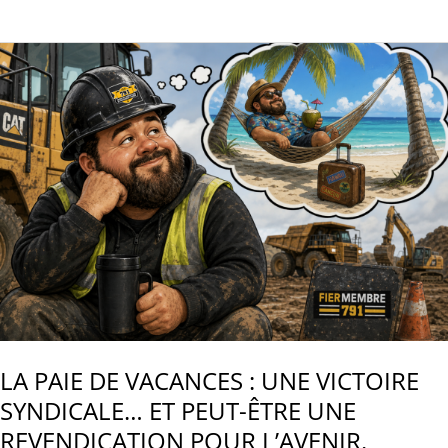
SANITAIRES
DE
CHANTIER
:
QUAND
LE
CHANTIER
AVANCE,
ELLES
DOIVENT
SUIVRE.
LA PAIE DE VACANCES : UNE VICTOIRE
SYNDICALE… ET PEUT-ÊTRE UNE
REVENDICATION POUR L’AVENIR.