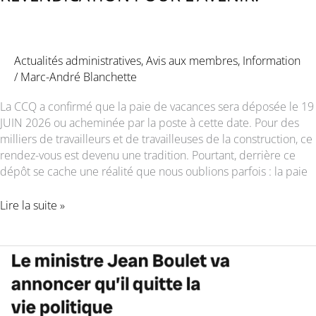
Actualités administratives
,
Avis aux membres
,
Information
/
Marc-André Blanchette
La CCQ a confirmé que la paie de vacances sera déposée le 19
JUIN 2026 ou acheminée par la poste à cette date. Pour des
milliers de travailleurs et de travailleuses de la construction, ce
rendez-vous est devenu une tradition. Pourtant, derrière ce
dépôt se cache une réalité que nous oublions parfois : la paie
LA
Lire la suite »
PAIE
DE
VACANCES
:
UNE
VICTOIRE