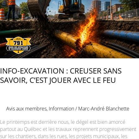
PLUS
QUE
TEMPS
D’AGIR.
INFO-EXCAVATION : CREUSER SANS
SAVOIR, C’EST JOUER AVEC LE FEU
Avis aux membres
,
Information
/
Marc-André Blanchette
Le printemps est derrière nous, le dégel est bien amorcé
partout au Québec et les travaux reprennent progressivement
sur les chantiers, dans les rues, les projets municipaux, les