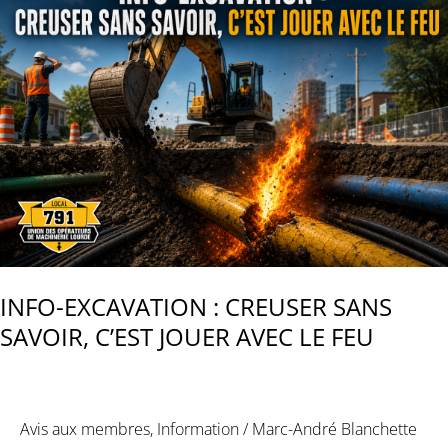
ROUTIERS
:
IL
EST
PLUS
QUE
TEMPS
D’AGIR.
INFO-EXCAVATION : CREUSER SANS
SAVOIR, C’EST JOUER AVEC LE FEU
Avis aux membres
,
Information
/
Marc-André Blanchette