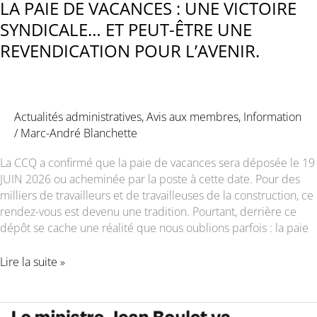
LA PAIE DE VACANCES : UNE VICTOIRE
SYNDICALE… ET PEUT-ÊTRE UNE
REVENDICATION POUR L’AVENIR.
Actualités administratives
,
Avis aux membres
,
Information
/
Marc-André Blanchette
La CCQ a confirmé que la paie de vacances sera déposée le 19
JUIN 2026 ou acheminée par la poste à cette date. Pour des
milliers de travailleurs et de travailleuses de la construction, ce
rendez-vous est devenu une tradition. Pourtant, derrière ce
dépôt se cache une réalité que nous oublions parfois : la paie
LA
Lire la suite »
PAIE
DE
VACANCES