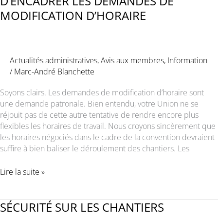
D’ENCADRER LES DEMANDES DE
MODIFICATION D’HORAIRE
Actualités administratives
,
Avis aux membres
,
Information
/
Marc-André Blanchette
Soyons clairs. Les demandes de modification d’horaire sont
une demande patronale. Bien entendu, votre Union ne se
réjouit pas de cette autre tentative de rendre encore plus
flexibles les horaires de travail. Nous croyons sincèrement que
les horaires négociés dans le cadre de la convention devraient
suffire à bien baliser le déroulement des chantiers. Les
PRÉVOIR
Lire la suite »
PLUTÔT
QUE
SUBIR
SÉCURITÉ SUR LES CHANTIERS
: