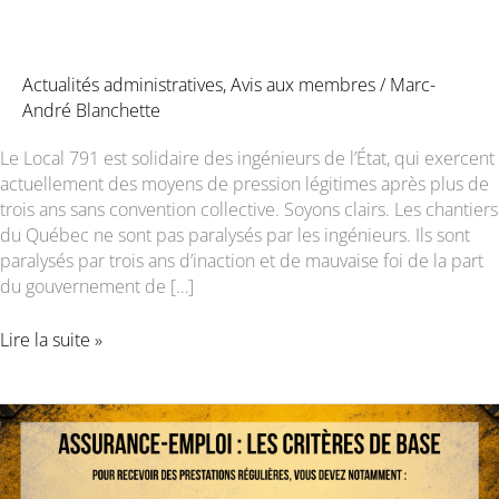
Actualités administratives
,
Avis aux membres
/
Marc-
André Blanchette
Le Local 791 est solidaire des ingénieurs de l’État, qui exercent
actuellement des moyens de pression légitimes après plus de
trois ans sans convention collective. Soyons clairs. Les chantiers
du Québec ne sont pas paralysés par les ingénieurs. Ils sont
paralysés par trois ans d’inaction et de mauvaise foi de la part
du gouvernement de […]
LE
Lire la suite »
LOCAL
791
LANCE
UNE
PÉTITION
EN