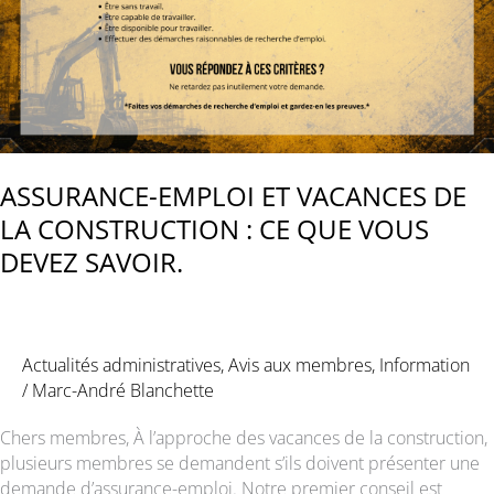
APPUI
AUX
INGÉNIEURS
DE
L’ÉTAT
EN
GRÈVE
ASSURANCE-EMPLOI ET VACANCES DE
:
L’INACTION
LA CONSTRUCTION : CE QUE VOUS
GOUVERNEMENTALE
DEVEZ SAVOIR.
DOIT
CESSER,
LE
CONSEIL
Actualités administratives
,
Avis aux membres
,
Information
DU
/
Marc-André Blanchette
TRÉSOR
DOIT
Chers membres, À l’approche des vacances de la construction,
NÉGOCIER
plusieurs membres se demandent s’ils doivent présenter une
DE
demande d’assurance-emploi. Notre premier conseil est