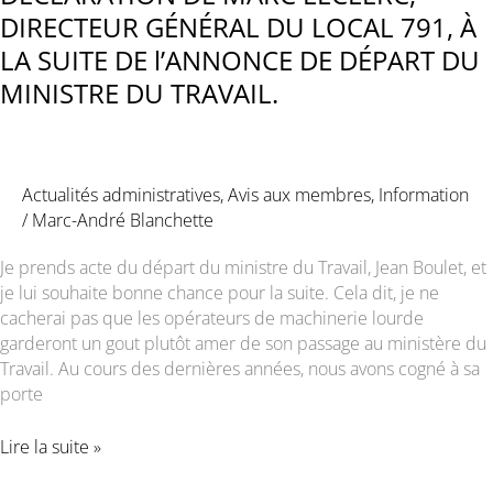
DIRECTEUR GÉNÉRAL DU LOCAL 791, À
LA SUITE DE l’ANNONCE DE DÉPART DU
MINISTRE DU TRAVAIL.
Actualités administratives
,
Avis aux membres
,
Information
/
Marc-André Blanchette
Je prends acte du départ du ministre du Travail, Jean Boulet, et
je lui souhaite bonne chance pour la suite. Cela dit, je ne
cacherai pas que les opérateurs de machinerie lourde
garderont un gout plutôt amer de son passage au ministère du
Travail. Au cours des dernières années, nous avons cogné à sa
porte
DÉCLARATION
Lire la suite »
DE