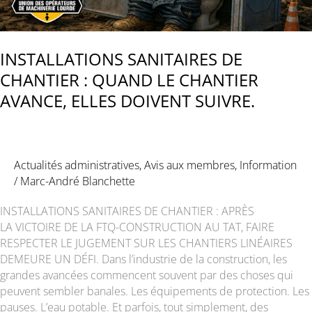
INSTALLATIONS SANITAIRES DE
CHANTIER : QUAND LE CHANTIER
AVANCE, ELLES DOIVENT SUIVRE.
Actualités administratives
,
Avis aux membres
,
Information
/
Marc-André Blanchette
INSTALLATIONS SANITAIRES DE CHANTIER : APRÈS
LA VICTOIRE DE LA FTQ-CONSTRUCTION AU TAT, FAIRE
RESPECTER LE JUGEMENT SUR LES CHANTIERS LINÉAIRES
DEMEURE UN DÉFI. Dans l’industrie de la construction, les
grandes avancées commencent souvent par des choses qui
peuvent sembler banales. Les équipements de protection. Les
pauses. L’eau potable. Et parfois, tout simplement, des