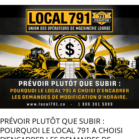
MARC
LECLERC,
DIRECTEUR
GÉNÉRAL
DU
LOCAL
791,
À
LA
SUITE
DE
l’ANNONCE
DE
DÉPART
DU
MINISTRE
DU
PRÉVOIR PLUTÔT QUE SUBIR :
TRAVAIL.
POURQUOI LE LOCAL 791 A CHOISI