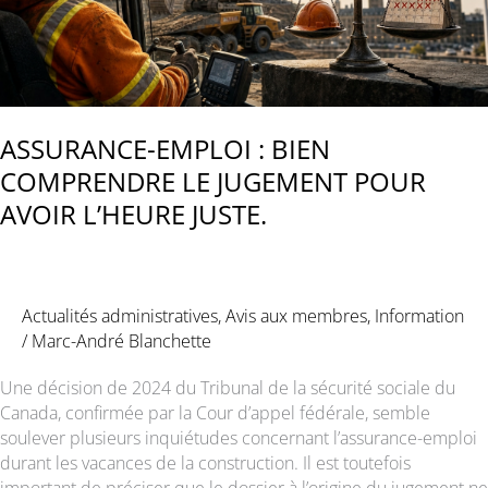
ASSURANCE-EMPLOI : BIEN
COMPRENDRE LE JUGEMENT POUR
AVOIR L’HEURE JUSTE.
Actualités administratives
,
Avis aux membres
,
Information
/
Marc-André Blanchette
Une décision de 2024 du Tribunal de la sécurité sociale du
Canada, confirmée par la Cour d’appel fédérale, semble
soulever plusieurs inquiétudes concernant l’assurance-emploi
durant les vacances de la construction. Il est toutefois
important de préciser que le dossier à l’origine du jugement ne