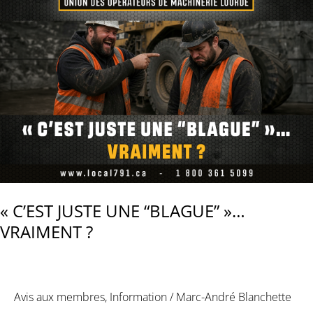
« C’EST JUSTE UNE “BLAGUE” »…
VRAIMENT ?
Avis aux membres
,
Information
/
Marc-André Blanchette