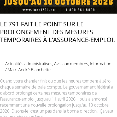
LE 791 FAIT LE POINT SUR LE
PROLONGEMENT DES MESURES
TEMPORAIRES À L’ASSURANCE-EMPLOI.
Actualités administratives
,
Avis aux membres
,
Information
/
Marc-André Blanchette
Quand votre chantier finit ou que les heures tombent à zéro,
chaque semaine de paie compte. Le gouvernement fédéral a
d’abord prolongé certaines mesures temporaires de
l’assurance-emploi jusqu’au 11 avril 2026… puis a annoncé
récemment une nouvelle prolongation jusqu’au 10 octobre
2026. Disons-le, c’est un pas dans la bonne direction. Ça veut
dire une chose : même