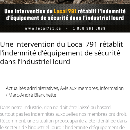
27
Une intervention du Local 791 rétablit
l’indemnité d’équipement de sécurité
dans l’industriel lourd
Actualités administratives
,
Avis aux membres
,
Information
/
Marc-André Blanchette
Dans notre industrie, rien ne doit être laissé au hasard —
surtout pas les indemnités auxquelles nos membres ont droit.
Récemment, une situation préoccupante a été identifiée dans
le secteur de l’industriel lourd : l’indemnité d’équipement de