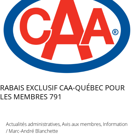
des
chemins
:
la
polyvalence…
ou
la
compétence?
RABAIS EXCLUSIF CAA-QUÉBEC POUR
LES MEMBRES 791
Actualités administratives
,
Avis aux membres
,
Information
/
Marc-André Blanchette