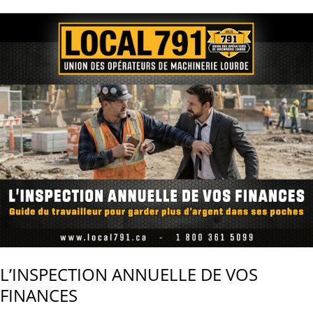
MAIN
D’OEUVRE
C’EST
BIEN,
LA
GARDER
C’EST
MIEUX.
L’INSPECTION ANNUELLE DE VOS
FINANCES