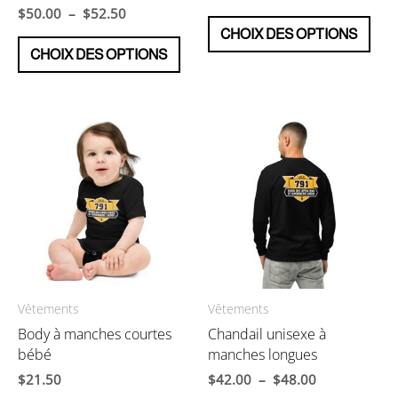
de
Plage
$
50.00
–
$
52.50
Ce
prix :
de
CHOIX DES OPTIONS
Ce
prod
$48.50
prix :
CHOIX DES OPTIONS
produit
a
à
$50.00
$63.50
a
plus
à
$52.50
plusieurs
varia
variations.
Les
Les
opti
options
peu
peuvent
être
être
choi
choisies
sur
sur
la
la
pag
page
du
du
prod
Vêtements
Vêtements
produit
Body à manches courtes
Chandail unisexe à
bébé
manches longues
Plage
$
21.50
$
42.00
–
$
48.00
de