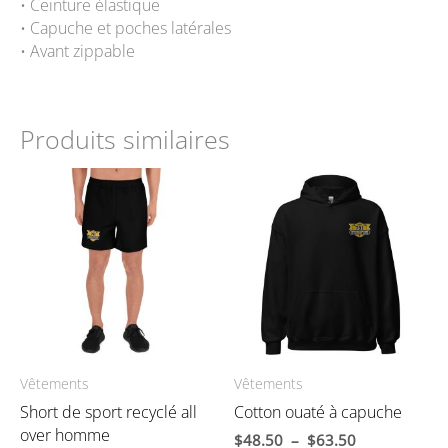
• Ceinture élastique
• Capuche et poches latérales
• Avant zippable
Produits similaires
Vêtements
Vêtements
Short de sport recyclé all
Cotton ouaté à capuche
over homme
Plage
$
48.50
–
$
63.50