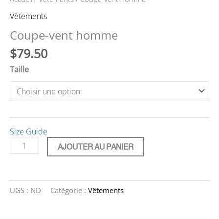
Vêtements
Coupe-vent homme
$
79.50
Taille
Size Guide
quantité
AJOUTER AU PANIER
de
Coupe-
vent
homme
UGS :
ND
Catégorie :
Vêtements