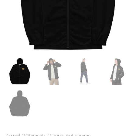
Accueil
/
Vêtements
/ Coupe-vent homme