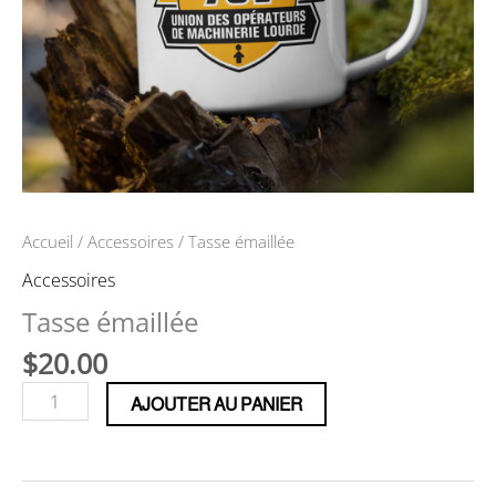
Accueil
/
Accessoires
/ Tasse émaillée
Accessoires
Tasse émaillée
$
20.00
quantité
AJOUTER AU PANIER
de
Tasse
émaillée