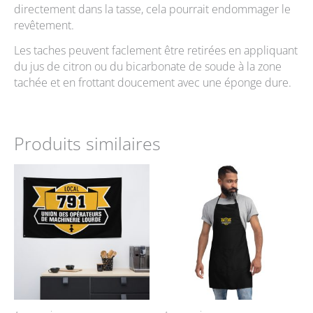
directement dans la tasse, cela pourrait endommager le
revêtement.
Les taches peuvent faclement être retirées en appliquant
du jus de citron ou du bicarbonate de soude à la zone
tachée et en frottant doucement avec une éponge dure.
Produits similaires