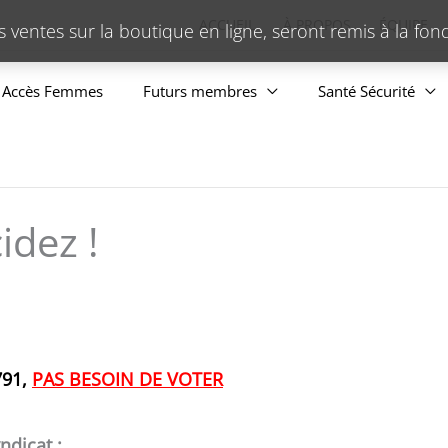
ACCUEIL
À PROPOS
ÉQUIPE
s ventes sur la boutique en ligne, seront remis à la fo
Accès Femmes
Futurs membres
Santé Sécurité
idez !
791,
PAS BESOIN DE VOTER
ndicat :