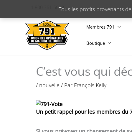
Aller
1 800 361-5099
Tous les profits provenants de
au
contenu
Membres 791
Boutique
C’est vous qui déc
/
nouvelle
/ Par
François Kelly
Un petit rappel pour les membres du 
Si vous prévoyez un changement de sy