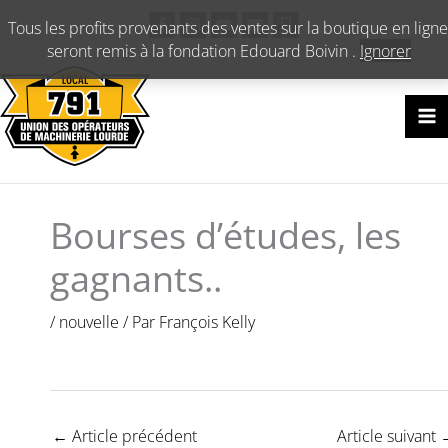
Aller
Tous les profits provenants des ventes sur la boutique en ligne
au
seront remis à la fondation Edouard Boivin .
Ignorer
contenu
Bourses d’études, les
gagnants..
/
nouvelle
/ Par
François Kelly
←
Article précédent
Article suivant