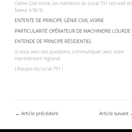
Génie Civil Voirie, les membres du Local 791 ont voté e
faveur à 96 %.
ENTENTE DE PRINCIPE GÉNIE CIVIL VOIRIE
PARTICULARITÉ OPÉRATEUR DE MACHINERIE LOURDE
ENTENDE DE PRINCIPE RÉSIDENTIEL
Si vous avez des questions, communiquer avec votre
représentant régional.
L’équipe du Local 791 !
←
Article précédent
Article suivant