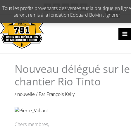
Aller
Tous les profits provenants des ventes sur la boutique en ligne
au
seront remis à la fondation Edouard Boivin .
Ignorer
contenu
Nouveau délégué sur le
chantier Rio Tinto
/
nouvelle
/ Par
François Kelly
Chers membres,