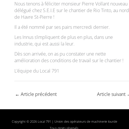
Nous tenons à féliciter monsieur Pierre Vollant nouveau
délégué chez S.E.I.E sur le chantier de Rio Tinto, au nord
de Havre St-Pierre !
Il a été nommé par ses pairs mercredi dernier.
Les Innus s’impliquent de plus en plus, dans une
industrie, qui est aussi la leur.
Dès son arrivée, on as pu constater une nette
amélioration des conditions de travail sur le chantier !
L’équipe du Local 791
←
Article précédent
Article suivant
Copyright © 2026 Local 791 | Union des opérateurs de machinerie lourde
Tous droits réservés.