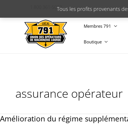
Aller
1 800 361-5099
Tous les profits provenants de
au
contenu
Membres 791
Boutique
assurance opérateur
Amélioration du régime supplémenta