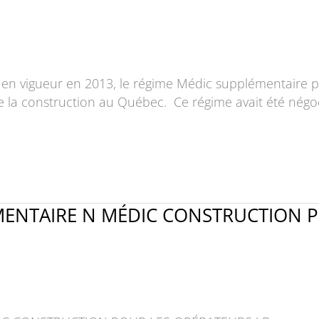
 vigueur en 2013, le régime Médic supplémentaire pou
 la construction au Québec. Ce régime avait été négocié
ENTAIRE N MÉDIC CONSTRUCTION P