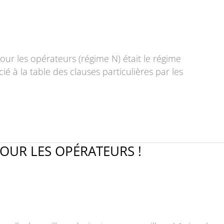
r les opérateurs (régime N) était le régime
 à la table des clauses particulières par les
OUR LES OPÉRATEURS !