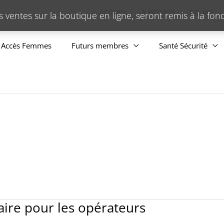
ACCUEIL
À PROPOS
ÉQUIPE
s ventes sur la boutique en ligne, seront remis à la fo
Accès Femmes
Futurs membres
Santé Sécurité
ire pour les opérateurs