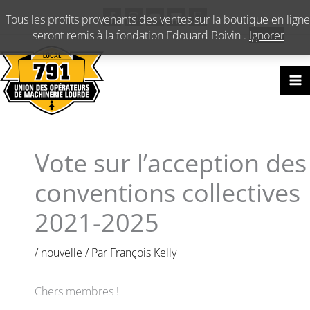
Aller
Tous les profits provenants des ventes sur la boutique en ligne
au
seront remis à la fondation Edouard Boivin .
Ignorer
contenu
Vote sur l’acception des
conventions collectives
2021-2025
/
nouvelle
/ Par
François Kelly
Chers membres !