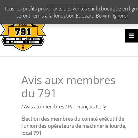
Aller
Tous les profits provenants des ventes sur la boutique en lign
au
seront remis à la fondation Edouard Boivin .
Ignorer
contenu
Avis aux membres
du 791
/
Avis aux membres
/ Par
François Kelly
Élection des membres du comité exécutif de
l’union des opérateurs de machinerie lourde,
local 791