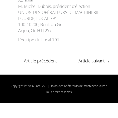
Adresse
M. Michel Dubois, président d’élection
UNION DES OPÉRATEURS DE MACHINERIE
LOURDE, LOCAL 791
100-10200, Boul. du Golf
Anjou, Qc H1J 2Y7
L’équipe du Local 791
←
Article précédent
Article suivant
→
Copyright © 2026 Local 791 | Union des opérateurs de machinerie lourde
Tous droits réservés.