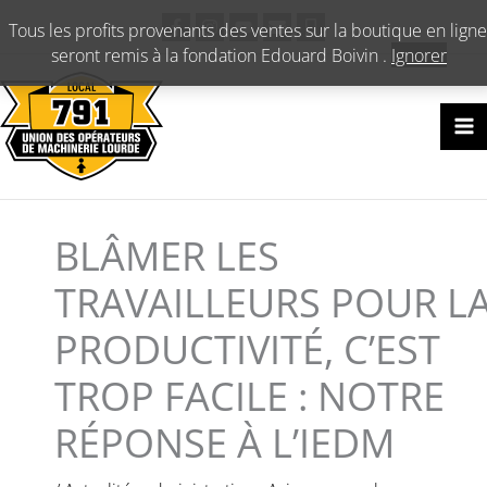
Aller
Tous les profits provenants des ventes sur la boutique en ligne
au
seront remis à la fondation Edouard Boivin .
Ignorer
contenu
BLÂMER LES
TRAVAILLEURS POUR L
PRODUCTIVITÉ, C’EST
TROP FACILE : NOTRE
RÉPONSE À L’IEDM