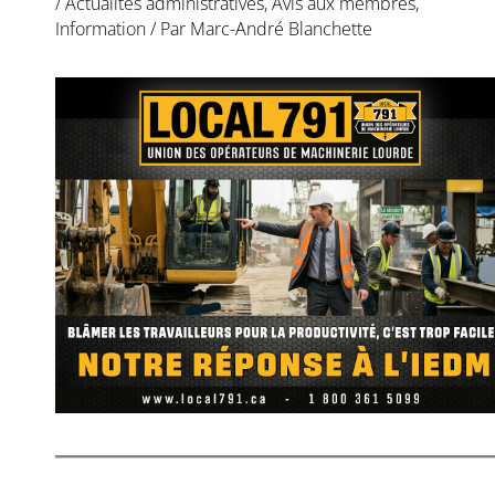
/
Actualités administratives
,
Avis aux membres
,
Information
/ Par
Marc-André Blanchette