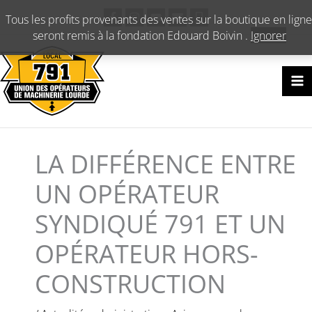
Aller
Tous les profits provenants des ventes sur la boutique en ligne
au
seront remis à la fondation Edouard Boivin .
Ignorer
contenu
LA DIFFÉRENCE ENTRE
UN OPÉRATEUR
SYNDIQUÉ 791 ET UN
OPÉRATEUR HORS-
CONSTRUCTION