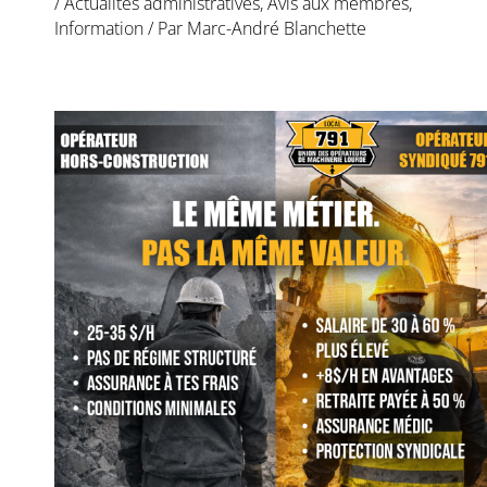
/
Actualités administratives
,
Avis aux membres
,
Information
/ Par
Marc-André Blanchette