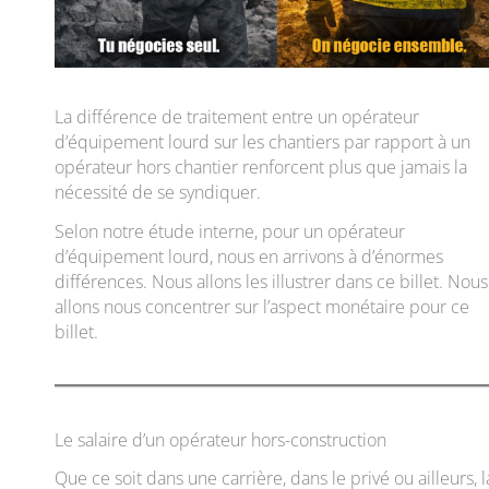
La différence de traitement entre un opérateur
d’équipement lourd sur les chantiers par rapport à un
opérateur hors chantier renforcent plus que jamais la
nécessité de se syndiquer.
Selon notre étude interne, pour un opérateur
d’équipement lourd, nous en arrivons à d’énormes
différences. Nous allons les illustrer dans ce billet. Nous
allons nous concentrer sur l’aspect monétaire pour ce
billet.
Le salaire d’un opérateur hors-construction
Que ce soit dans une carrière, dans le privé ou ailleurs, l