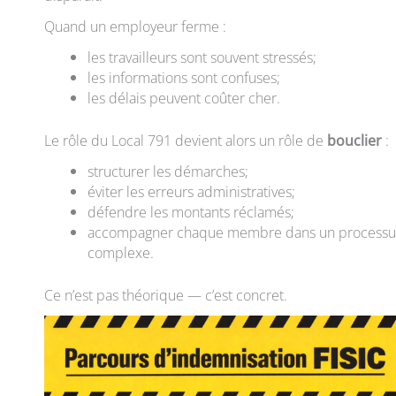
Quand un employeur ferme :
les travailleurs sont souvent stressés;
les informations sont confuses;
les délais peuvent coûter cher.
Le rôle du Local 791 devient alors un rôle de
bouclier
:
structurer les démarches;
éviter les erreurs administratives;
défendre les montants réclamés;
accompagner chaque membre dans un processu
complexe.
Ce n’est pas théorique — c’est concret.