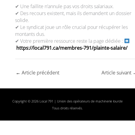
✔ Une faillite n’annule pas vos droits salariaux.
✔ Des recours existent, mais ils demandent un dossier
solide.
✔ Le syndicat joue un rôle crucial pour récupérer les
montants dus.
✔ Votre première ressource reste la page dédiée :
https://local791.ca/membres-791/plainte-salaire/
←
Article précédent
Article suivant
Copyright © 2026 Local 791 | Union des opérateurs de machinerie lourde
Tous droits réservés.