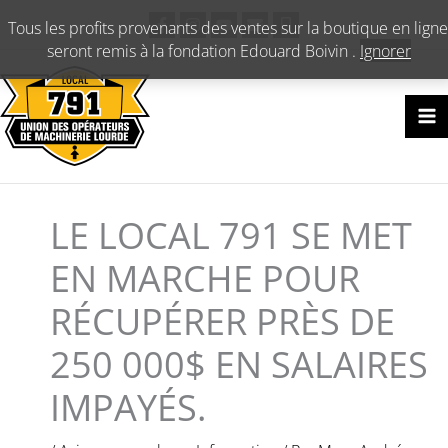
Aller
Tous les profits provenants des ventes sur la boutique en ligne
au
seront remis à la fondation Edouard Boivin .
Ignorer
contenu
LE LOCAL 791 SE MET
EN MARCHE POUR
RÉCUPÉRER PRÈS DE
250 000$ EN SALAIRES
IMPAYÉS.