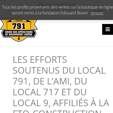
Aller
Tous les profits provenants des ventes sur la boutique en ligne
au
seront remis à la fondation Edouard Boivin .
Ignorer
contenu
LES EFFORTS
SOUTENUS DU LOCAL
791, DE L’AMI, DU
LOCAL 717 ET DU
LOCAL 9, AFFILIÉS À LA