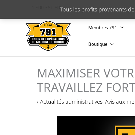
Aller
1 800 361-5099
Tous les profits provenants de
au
contenu
Membres 791
Boutique
MAXIMISER VOTR
TRAVAILLEZ FOR
/
Actualités administratives
,
Avis aux m