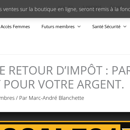
ACCUEIL
À PROPOS
ÉQUIPE
s ventes sur la boutique en ligne, seront remis à la fo
Accès Femmes
Futurs membres
Santé Sécurité
E RETOUR D’IMPÔT : PA
T POUR VOTRE ARGENT.
embres
/ Par
Marc-André Blanchette