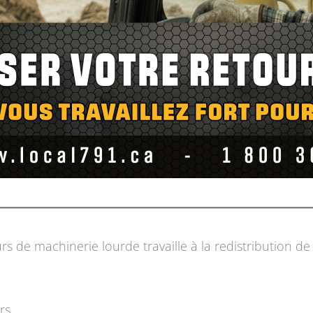
 de machinerie lourde travaille à la redistribution de 
rs.