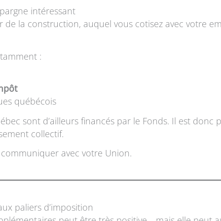
épargne intéressant
r de la construction, auquel vous cotisez avec votre e
otamment :
impôt
ques québécois
bec sont d’ailleurs financés par le Fonds. Il est donc p
sement collectif.
 à communiquer avec votre Union.
ux paliers d’imposition
mentaires peut être très positive… mais elle peut aus