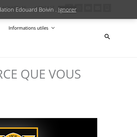
NOUVELLES
CONTACT
ndation Edouard Boivin .
Ignorer
Informations utiles
Recherche
RCE QUE VOUS