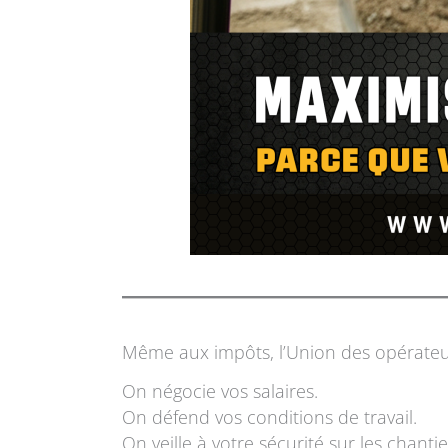
Même aux impôts, l’Union des opérateurs
On négocie vos salaires.
On défend vos conditions de travail.
On veille à votre sécurité sur les chantie