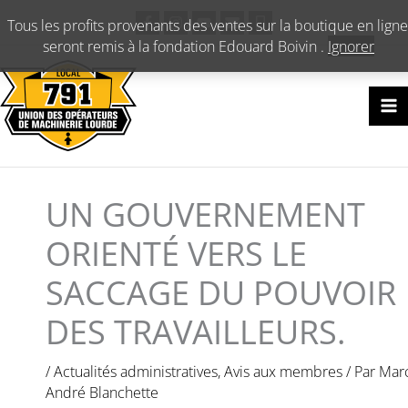
Aller
Tous les profits provenants des ventes sur la boutique en ligne
au
seront remis à la fondation Edouard Boivin .
Ignorer
contenu
UN GOUVERNEMENT
ORIENTÉ VERS LE
SACCAGE DU POUVOIR
DES TRAVAILLEURS.
/
Actualités administratives
,
Avis aux membres
/ Par
Mar
André Blanchette